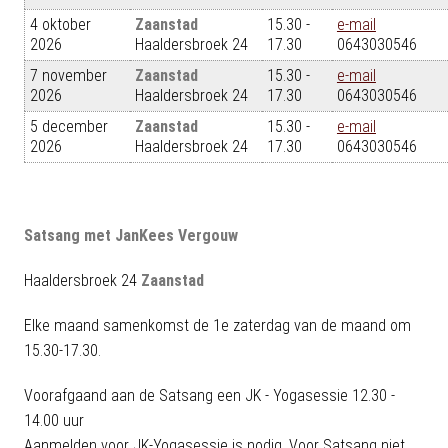
4 oktober
Zaanstad
15.30 -
e-mail
2026
Haaldersbroek 24
17.30
0643030546
7 november
Zaanstad
15.30 -
e-mail
2026
Haaldersbroek 24
17.30
0643030546
5 december
Zaanstad
15.30 -
e-mail
2026
Haaldersbroek 24
17.30
0643030546
Satsang met JanKees Vergouw
Haaldersbroek 24
Zaanstad
Elke maand samenkomst de 1e zaterdag van de maand om
15.30-17.30.
Voorafgaand aan de Satsang een JK - Yogasessie 12.30 -
14.00 uur
Aanmelden voor JK-Yogasessie is nodig. Voor Satsang niet