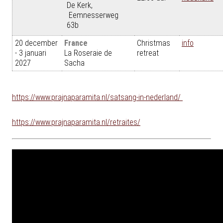
De Kerk,
Eemnesserweg
63b
20 december
France
Christmas
info
- 3 januari
La Roseraie de
retreat
2027
Sacha
https://www.prajnaparamita.nl/satsang-in-nederland/
https://www.prajnaparamita.nl/retraites/