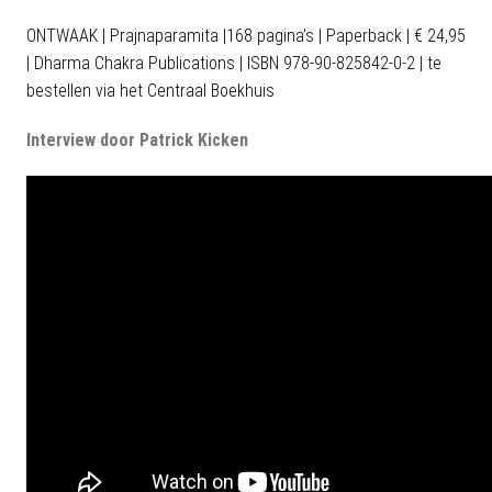
ONTWAAK | Prajnaparamita |168 pagina’s | Paperback | € 24,95
| Dharma Chakra Publications | ISBN 978-90-825842-0-2 | te
bestellen via het Centraal Boekhuis
Interview door Patrick Kicken