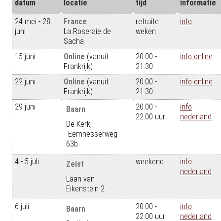
datum
locatie
tijd
informatie
24 mei - 28
France
retraite
info
juni
La Roseraie de
weken
Sacha
15 juni
Online
(vanuit
20.00 -
info online
Frankrijk)
21.30
22 juni
Online
(vanuit
20.00 -
info online
Frankrijk)
21.30
29 juni
20.00 -
info
Baarn
22.00 uur
nederland
De Kerk,
Eemnesserweg
63b
4 - 5 juli
weekend
info
Zeist
nederland
Laan van
Eikenstein 2
6 juli
20.00 -
info
Baarn
22.00 uur
nederland